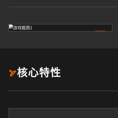
1
核心特性
🏹