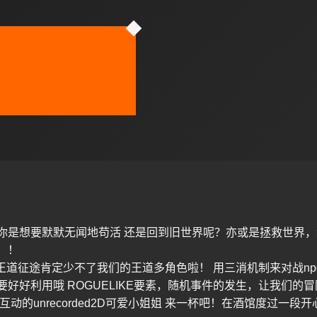
你是想要默默无闻地苟活 还是回到旧世界呢？亦或是拯救世界，
！！
es 当然，王道征途肯定少不了我们的王道多角色啦！ 用三消机制来对战
好好利用哦 ROGUELIKE要素，随机事件的发生，让我们的
动的unrecorded2D可爱小姐姐 来一杯吧！在酒馆度过一段